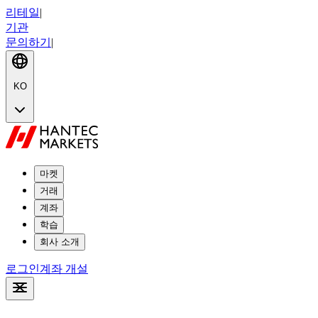
리테일
|
기관
문의하기
|
KO
마켓
거래
계좌
학습
회사 소개
로그인
계좌 개설