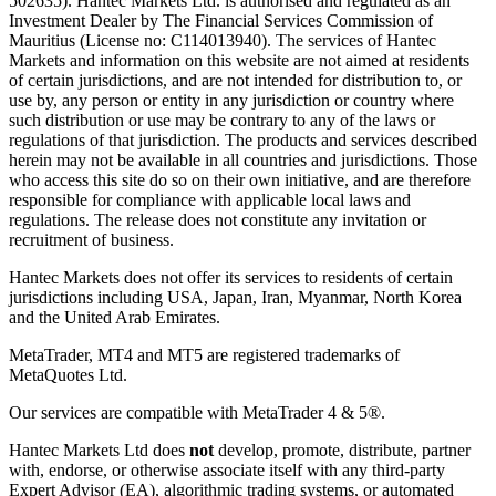
502635). Hantec Markets Ltd. is authorised and regulated as an
Investment Dealer by The Financial Services Commission of
Mauritius (License no: C114013940). The services of Hantec
Markets and information on this website are not aimed at residents
of certain jurisdictions, and are not intended for distribution to, or
use by, any person or entity in any jurisdiction or country where
such distribution or use may be contrary to any of the laws or
regulations of that jurisdiction. The products and services described
herein may not be available in all countries and jurisdictions. Those
who access this site do so on their own initiative, and are therefore
responsible for compliance with applicable local laws and
regulations. The release does not constitute any invitation or
recruitment of business.
Hantec Markets does not offer its services to residents of certain
jurisdictions including USA, Japan, Iran, Myanmar, North Korea
and the United Arab Emirates.
MetaTrader, MT4 and MT5 are registered trademarks of
MetaQuotes Ltd.
Our services are compatible with MetaTrader 4 & 5®.
Hantec Markets Ltd does
not
develop, promote, distribute, partner
with, endorse, or otherwise associate itself with any third-party
Expert Advisor (EA), algorithmic trading systems, or automated