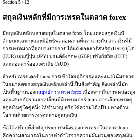
Section
5
/
12
สกุลเงินหลักที่มีการเทรดในตลาด forex
มีสกุลเงินหลักหลายสกุลในตลาด forex โดยแต่ละสกุลเงินมี
ลักษณะเฉพาะและมีอิทธิพลต่อตลาดที่แตกต่างกัน สกุลเงินที่มี
การเทรดมากที่สุดบางรายการ ได้แก่ ดอลลาร์สหรัฐ (USD) ยูโร
(EUR) เยนญี่ปุ่น (JPY) ปอนด์อังกฤษ (GBP) ฟรังก์สวิส (CHF)
และดอลลาร์ออสเตรเลีย (AUD)
สำหรับเทรดเดอร์ forex การเข้าใจพฤติกรรมและแนวโน้มตลาด
ในอนาคตของสกุลเงินหลักเหล่านี้เป็นสิ่งสำคัญ สิ่งเหล่านี้มัก
เป็นพื้นฐานของ
กลยุทธ์การเทรด forex
เนื่องจากมีสภาพคล่องสูง
และเสนออัตราแลกเปลี่ยนที่ดี เทรดเดอร์ forex อาจเลือกเทรดคู่
สกุลเงินคู่ใดคู่หนึ่งให้ชำนาญ หรือใช้ความได้เปรียบทางด้าน
โอกาสด้วยการเทรดหลายคู่สกุลเงิน
ข้อได้เปรียบที่สำคัญประการหนึ่งของการเทรดในตลาด forex
คือความสามารถในการทำกำไรจากความผันผวนของสกุลเงิน