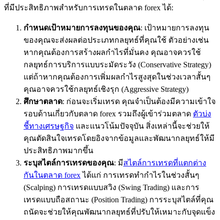
ที่มีประสิทธิภาพสำหรับการเทรดในตลาด forex ได้:
กำหนดเป้าหมายการลงทุนของคุณ
: เป้าหมายการลงทุน
ของคุณจะส่งผลต่อประเภทกลยุทธ์ที่คุณใช้ ตัวอย่างเช่น
หากคุณต้องการสร้างผลกำไรที่มั่นคง คุณอาจควรใช้
กลยุทธ์การบริการแบบระมัดระวัง (Conservative Strategy)
แต่ถ้าหากคุณต้องการเพิ่มผลกำไรสูงสุดในช่วงเวลาสั้นๆ
คุณอาจควรใช้กลยุทธ์เชิงรุก (Aggressive Strategy)
ศึกษาตลาด
: ก่อนจะเริ่มเทรด คุณจำเป็นต้องมีความเข้าใจ
รอบด้านเกี่ยวกับตลาด forex รวมถึงผู้เข้าร่วมตลาด
ตัวบ่ง
ชี้ทางเศรษฐกิจ
และแนวโน้มปัจจุบัน สิ่งเหล่านี้จะช่วยให้
คุณตัดสินใจเทรดโดยอิงจากข้อมูลและพัฒนากลยุทธ์ให้มี
ประสิทธิภาพมากขึ้น
ระบุสไตล์การเทรดของคุณ
: มี
สไตล์การเทรดที่แตกต่าง
กันในตลาด forex
ได้แก่ การเทรดทำกำไรในช่วงสั้นๆ
(Scalping) การเทรดแบบสวิง (Swing Trading) และการ
เทรดแบบถือสถานะ (Position Trading) การระบุสไตล์ที่คุณ
ถนัดจะช่วยให้คุณพัฒนากลยุทธ์ที่ปรับให้เหมาะกับจุดแข็ง