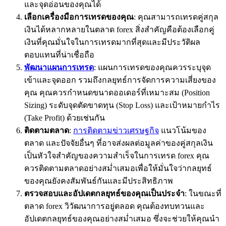
และจุดอ่อนของคุณได้
เลือกเครื่องมือการเทรดของคุณ
: คุณสามารถเทรดคู่สกุล
เงินได้หลากหลายในตลาด forex สิ่งสำคัญคือต้องเลือกคู่
เงินที่คุณมั่นใจในการเทรดมากที่สุดและมีประวัติผล
ตอบแทนที่น่าเชื่อถือ
พัฒนาแผนการเทรด
: แผนการเทรดของคุณควรระบุจุด
เข้าและจุดออก รวมถึงกลยุทธ์การจัดการความเสี่ยงของ
คุณ คุณควรกำหนดขนาดออเดอร์ที่เหมาะสม (Position
Sizing) ระดับจุดตัดขาดทุน (Stop Loss) และเป้าหมายกำไร
(Take Profit) ด้วยเช่นกัน
ติดตามตลาด
:
การติดตามข่าวเศรษฐกิจ
แนวโน้มของ
ตลาด และปัจจัยอื่นๆ ที่อาจส่งผลต่อมูลค่าของคู่สกุลเงิน
เป็นหัวใจสำคัญของความสำเร็จในการเทรด forex คุณ
ควรติดตามตลาดอย่างสม่ำเสมอเพื่อให้มั่นใจว่ากลยุทธ์
ของคุณยังคงสัมพันธ์กันและมีประสิทธิภาพ
ตรวจสอบและอัปเดตกลยุทธ์ของคุณเป็นประจำ
: ในขณะที่
ตลาด forex วิวัฒนาการอยู่ตลอด คุณต้องทบทวนและ
อัปเดตกลยุทธ์ของคุณอย่างสม่ำเสมอ ซึ่งจะช่วยให้คุณนำ