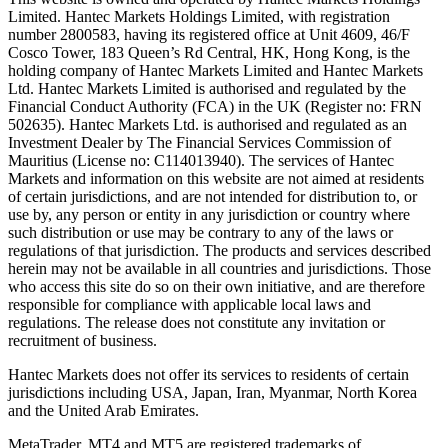
Limited. Hantec Markets Holdings Limited, w
ith registration
number 2800583, having its registered office at Unit 4609, 46/F
Cosco Tower, 183 Queen’s Rd Central, HK, Hong Kong,
is the
holding company of Hantec Markets Limited and Hantec Markets
Ltd. Hantec Markets Limited is authorised and regulated by the
Financial Conduct Authority (FCA) in the UK (Register no: FRN
502635). Hantec Markets Ltd. is authorised and regulated as an
Investment Dealer by The Financial Services Commission of
Mauritius (License no: C114013940). The services of Hantec
Markets and information on this website are not aimed at residents
of certain jurisdictions, and are not intended for distribution to, or
use by, any person or entity in any jurisdiction or country where
such distribution or use may be contrary to any of the laws or
regulations of that jurisdiction. The products and services described
herein may not be available in all countries and jurisdictions. Those
who access this site do so on their own initiative, and are therefore
responsible for compliance with applicable local laws and
regulations. The release does not constitute any invitation or
recruitment of business.
Hantec Markets does not offer its services to residents of certain
jurisdictions including USA, Japan, Iran, Myanmar, North Korea
and the United Arab Emirates.
MetaTrader, MT4 and MT5 are registered trademarks of