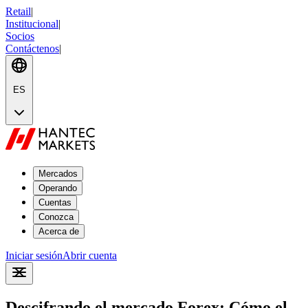
Retail
|
Institucional
|
Socios
Contáctenos
|
ES
Mercados
Operando
Cuentas
Conozca
Acerca de
Iniciar sesión
Abrir cuenta
Descifrando el mercado Forex: Cómo el