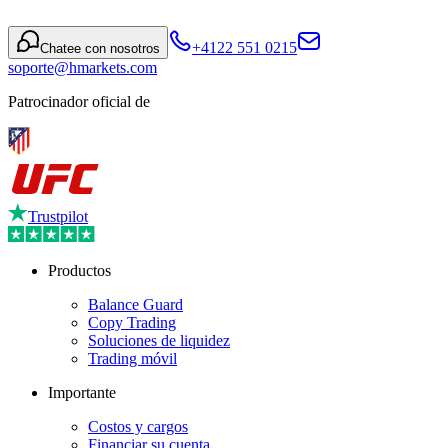
+4122 551 0215
Chatee con nosotros
soporte@hmarkets.com
Patrocinador oficial de
Trustpilot
Productos
Balance Guard
Copy Trading
Soluciones de liquidez
Trading móvil
Importante
Costos y cargos
Financiar su cuenta