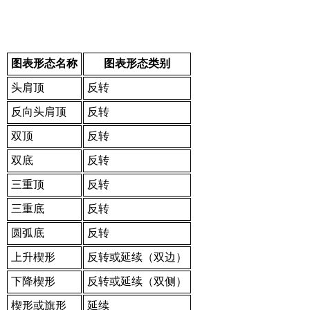
图表形态名称
图表形态类别
头肩顶
反转
反向头肩顶
反转
双顶
反转
双底
反转
三重顶
反转
三重底
反转
圆弧底
反转
上升楔形
反转或延续（双边）
下降楔形
反转或延续（双侧）
楔形或旗形
延续