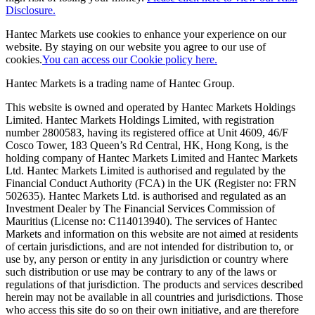
Disclosure.
Hantec Markets use cookies to enhance your experience on our
website. By staying on our website you agree to our use of
cookies.
You can access our Cookie policy here.
Hantec Markets is a trading name of Hantec Group.
This website is owned and operated by Hantec Markets Holdings
Limited. Hantec Markets Holdings Limited, w
ith registration
number 2800583, having its registered office at Unit 4609, 46/F
Cosco Tower, 183 Queen’s Rd Central, HK, Hong Kong,
is the
holding company of Hantec Markets Limited and Hantec Markets
Ltd. Hantec Markets Limited is authorised and regulated by the
Financial Conduct Authority (FCA) in the UK (Register no: FRN
502635). Hantec Markets Ltd. is authorised and regulated as an
Investment Dealer by The Financial Services Commission of
Mauritius (License no: C114013940). The services of Hantec
Markets and information on this website are not aimed at residents
of certain jurisdictions, and are not intended for distribution to, or
use by, any person or entity in any jurisdiction or country where
such distribution or use may be contrary to any of the laws or
regulations of that jurisdiction. The products and services described
herein may not be available in all countries and jurisdictions. Those
who access this site do so on their own initiative, and are therefore