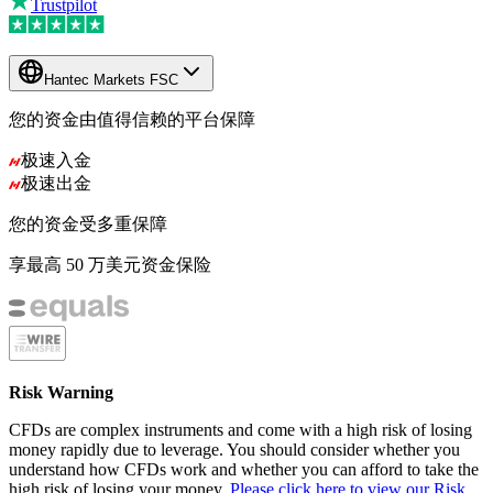
Trustpilot
Hantec Markets FSC
您的资金由值得信赖的平台保障
极速入金
极速出金
您的资金受多重保障
享最高 50 万美元资金保险
Risk Warning
CFDs are complex instruments and come with a high risk of losing
money rapidly due to leverage. You should consider whether you
understand how CFDs work and whether you can afford to take the
high risk of losing your money.
Please click here to view our Risk