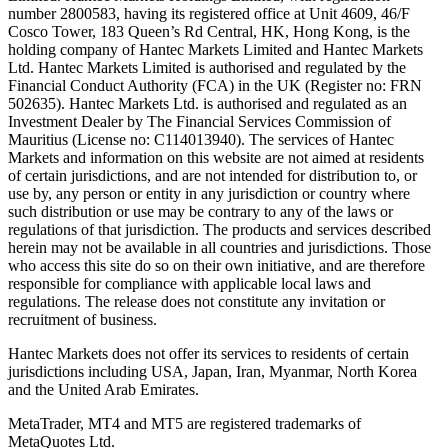
number 2800583, having its registered office at Unit 4609, 46/F
Cosco Tower, 183 Queen’s Rd Central, HK, Hong Kong,
is the
holding company of Hantec Markets Limited and Hantec Markets
Ltd. Hantec Markets Limited is authorised and regulated by the
Financial Conduct Authority (FCA) in the UK (Register no: FRN
502635). Hantec Markets Ltd. is authorised and regulated as an
Investment Dealer by The Financial Services Commission of
Mauritius (License no: C114013940). The services of Hantec
Markets and information on this website are not aimed at residents
of certain jurisdictions, and are not intended for distribution to, or
use by, any person or entity in any jurisdiction or country where
such distribution or use may be contrary to any of the laws or
regulations of that jurisdiction. The products and services described
herein may not be available in all countries and jurisdictions. Those
who access this site do so on their own initiative, and are therefore
responsible for compliance with applicable local laws and
regulations. The release does not constitute any invitation or
recruitment of business.
Hantec Markets does not offer its services to residents of certain
jurisdictions including USA, Japan, Iran, Myanmar, North Korea
and the United Arab Emirates.
MetaTrader, MT4 and MT5 are registered trademarks of
MetaQuotes Ltd.