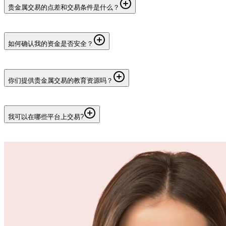
贵金属交易的点差和交易条件是什么？
Hantec Markets提供从0.1起的竞争性点差，并对某些账户提供
零佣金。此外，客户可以利用灵活的杠杆选项进行交易。
如何确认我的资金是否安全？
Hantec Markets不收取任何经纪处理费用（取决于您选择的支
付方式，提供商费用可能适用）。您还可以通过点击此处了解
在Hantec Markets,我们以最高标准保障客户资金安全。我们通
更多关于其他费用（例如掉期）的信息。
过多项措施确保您的资金得到保护:
你们提供贵金属交易的教育资源吗？
负余额保护:若您的余额降至零以下,我们将提供保护,您
是的，我们设有详尽的‘学习中心’，帮助您掌握差价合约交易
不会承担超过账户余额的债务。
基础知识、技术与基本面分析、风险管理等主题。此外，我们
隔离账户:客户资金存放于隔离账户中,与公司自有资金分
我可以在哪些平台上交易?
还提供丰富的在线博客文章，深入解析交易领域的最新动态。
开,以确保资金安全。
客户资金保险:我们提供保险,以保障客户资金在发生与交
在Hantec Markets,我们提供多种平台,满足不同交易者的需求:
不仅如此，您的 Hantec Markets 账户还将免费附带交易信号和
易无关的意外情况时不受损失。
市场新闻，助您随时掌握市场最新动向。
Hantec Mobile:通过我们的移动平台随时随地交易,搭载
全球监管:Hantec品牌持有六个全球监管牌照,遵守严格标
TradingView图表、技术指标与绘图工具,并集成信号、资讯及
准,确保您的资金安全。
经济日历,助您时刻掌握资讯。
Hantec WebTrader:通过直观的网页平台从任意浏览器访问您的
账户,提供与Hantec Mobile同样强大的功能,包括TradingView图
表、技术指标、绘图工具与实时市场更新。