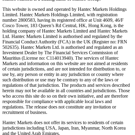
This website is owned and operated by Hantec Markets Holdings
Limited. Hantec Markets Holdings Limited, w
ith registration
number 2800583, having its registered office at Unit 4609, 46/F
Cosco Tower, 183 Queen’s Rd Central, HK, Hong Kong,
is the
holding company of Hantec Markets Limited and Hantec Markets
Ltd. Hantec Markets Limited is authorised and regulated by the
Financial Conduct Authority (FCA) in the UK (Register no: FRN
502635). Hantec Markets Ltd. is authorised and regulated as an
Investment Dealer by The Financial Services Commission of
Mauritius (License no: C114013940). The services of Hantec
Markets and information on this website are not aimed at residents
of certain jurisdictions, and are not intended for distribution to, or
use by, any person or entity in any jurisdiction or country where
such distribution or use may be contrary to any of the laws or
regulations of that jurisdiction. The products and services described
herein may not be available in all countries and jurisdictions. Those
who access this site do so on their own initiative, and are therefore
responsible for compliance with applicable local laws and
regulations. The release does not constitute any invitation or
recruitment of business.
Hantec Markets does not offer its services to residents of certain
jurisdictions including USA, Japan, Iran, Myanmar, North Korea
and the United Arab Emirates.