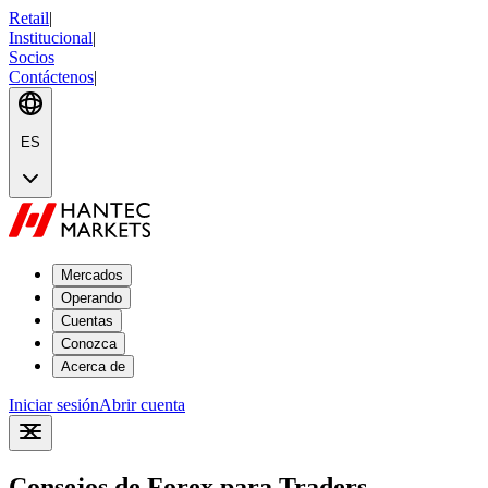
Retail
|
Institucional
|
Socios
Contáctenos
|
ES
Mercados
Operando
Cuentas
Conozca
Acerca de
Iniciar sesión
Abrir cuenta
Consejos de Forex para Traders