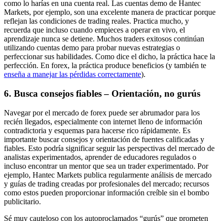
como lo harías en una cuenta real. Las cuentas demo de Hantec
Markets, por ejemplo, son una excelente manera de practicar porque
reflejan las condiciones de trading reales. Practica mucho, y
recuerda que incluso cuando empieces a operar en vivo, el
aprendizaje nunca se detiene. Muchos traders exitosos continúan
utilizando cuentas demo para probar nuevas estrategias o
perfeccionar sus habilidades. Como dice el dicho, la práctica hace la
perfección. En forex, la práctica produce beneficios (y también te
enseña a manejar las pérdidas correctamente
).
6. Busca consejos fiables – Orientación, no gurús
Navegar por el mercado de forex puede ser abrumador para los
recién llegados, especialmente con internet lleno de información
contradictoria y esquemas para hacerse rico rápidamente. Es
importante buscar consejos y orientación de fuentes calificadas y
fiables. Esto podría significar seguir las perspectivas del mercado de
analistas experimentados, aprender de educadores regulados o
incluso encontrar un mentor que sea un trader experimentado. Por
ejemplo, Hantec Markets publica regularmente análisis de mercado
y guías de trading creadas por profesionales del mercado; recursos
como estos pueden proporcionar información creíble sin el bombo
publicitario.
Sé muy cauteloso con los autoproclamados “gurús” que prometen