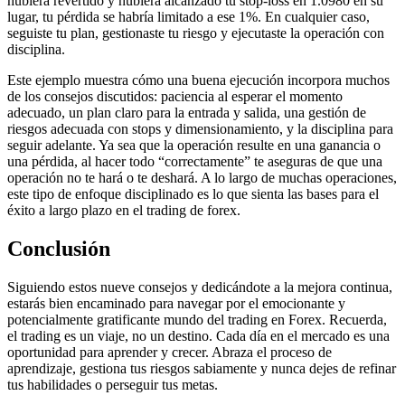
hubiera revertido y hubiera alcanzado tu stop-loss en 1.0980 en su
lugar, tu pérdida se habría limitado a ese 1%. En cualquier caso,
seguiste tu plan, gestionaste tu riesgo y ejecutaste la operación con
disciplina.
Este ejemplo muestra cómo una buena ejecución incorpora muchos
de los consejos discutidos: paciencia al esperar el momento
adecuado, un plan claro para la entrada y salida, una gestión de
riesgos adecuada con stops y dimensionamiento, y la disciplina para
seguir adelante. Ya sea que la operación resulte en una ganancia o
una pérdida, al hacer todo “correctamente” te aseguras de que una
operación no te hará o te deshará. A lo largo de muchas operaciones,
este tipo de enfoque disciplinado es lo que sienta las bases para el
éxito a largo plazo en el trading de forex.
Conclusión
Siguiendo estos nueve consejos y dedicándote a la mejora continua,
estarás bien encaminado para navegar por el emocionante y
potencialmente gratificante mundo del trading en Forex. Recuerda,
el trading es un viaje, no un destino. Cada día en el mercado es una
oportunidad para aprender y crecer. Abraza el proceso de
aprendizaje, gestiona tus riesgos sabiamente y nunca dejes de refinar
tus habilidades o perseguir tus metas.