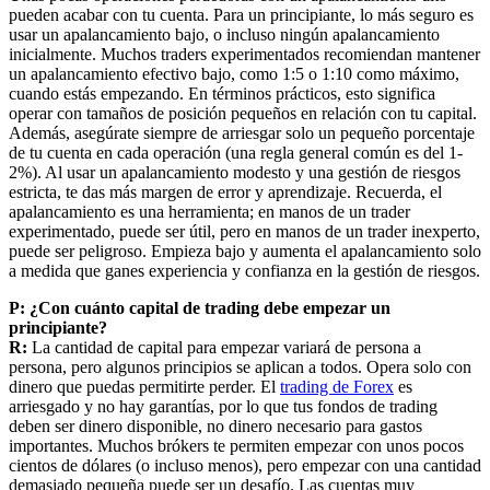
pueden acabar con tu cuenta. Para un principiante, lo más seguro es
usar un apalancamiento bajo, o incluso ningún apalancamiento
inicialmente. Muchos traders experimentados recomiendan mantener
un apalancamiento efectivo bajo, como 1:5 o 1:10 como máximo,
cuando estás empezando. En términos prácticos, esto significa
operar con tamaños de posición pequeños en relación con tu capital.
Además, asegúrate siempre de arriesgar solo un pequeño porcentaje
de tu cuenta en cada operación (una regla general común es del 1-
2%). Al usar un apalancamiento modesto y una gestión de riesgos
estricta, te das más margen de error y aprendizaje. Recuerda, el
apalancamiento es una herramienta; en manos de un trader
experimentado, puede ser útil, pero en manos de un trader inexperto,
puede ser peligroso. Empieza bajo y aumenta el apalancamiento solo
a medida que ganes experiencia y confianza en la gestión de riesgos.
P: ¿Con cuánto capital de trading debe empezar un
principiante?
R:
La cantidad de capital para empezar variará de persona a
persona, pero algunos principios se aplican a todos. Opera solo con
dinero que puedas permitirte perder. El
trading de Forex
es
arriesgado y no hay garantías, por lo que tus fondos de trading
deben ser dinero disponible, no dinero necesario para gastos
importantes. Muchos brókers te permiten empezar con unos pocos
cientos de dólares (o incluso menos), pero empezar con una cantidad
demasiado pequeña puede ser un desafío. Las cuentas muy