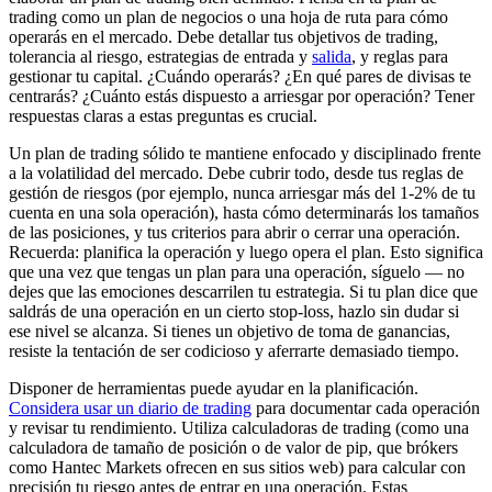
trading como un plan de negocios o una hoja de ruta para cómo
operarás en el mercado. Debe detallar tus objetivos de trading,
tolerancia al riesgo, estrategias de entrada y
salida
, y reglas para
gestionar tu capital. ¿Cuándo operarás? ¿En qué pares de divisas te
centrarás? ¿Cuánto estás dispuesto a arriesgar por operación? Tener
respuestas claras a estas preguntas es crucial.
Un plan de trading sólido te mantiene enfocado y disciplinado frente
a la volatilidad del mercado. Debe cubrir todo, desde tus reglas de
gestión de riesgos (por ejemplo, nunca arriesgar más del 1-2% de tu
cuenta en una sola operación), hasta cómo determinarás los tamaños
de las posiciones, y tus criterios para abrir o cerrar una operación.
Recuerda: planifica la operación y luego opera el plan. Esto significa
que una vez que tengas un plan para una operación, síguelo — no
dejes que las emociones descarrilen tu estrategia. Si tu plan dice que
saldrás de una operación en un cierto stop-loss, hazlo sin dudar si
ese nivel se alcanza. Si tienes un objetivo de toma de ganancias,
resiste la tentación de ser codicioso y aferrarte demasiado tiempo.
Disponer de herramientas puede ayudar en la planificación.
Considera usar un diario de trading
para documentar cada operación
y revisar tu rendimiento. Utiliza calculadoras de trading (como una
calculadora de tamaño de posición o de valor de pip, que brókers
como Hantec Markets ofrecen en sus sitios web) para calcular con
precisión tu riesgo antes de entrar en una operación. Estas