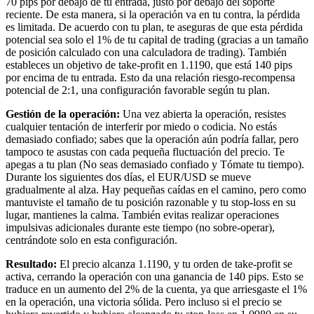
70 pips por debajo de tu entrada, justo por debajo del soporte
reciente. De esta manera, si la operación va en tu contra, la pérdida
es limitada. De acuerdo con tu plan, te aseguras de que esta pérdida
potencial sea solo el 1% de tu capital de trading (gracias a un tamaño
de posición calculado con una calculadora de trading). También
estableces un objetivo de take-profit en 1.1190, que está 140 pips
por encima de tu entrada. Esto da una relación riesgo-recompensa
potencial de 2:1, una configuración favorable según tu plan.
Gestión de la operación:
Una vez abierta la operación, resistes
cualquier tentación de interferir por miedo o codicia. No estás
demasiado confiado; sabes que la operación aún podría fallar, pero
tampoco te asustas con cada pequeña fluctuación del precio. Te
apegas a tu plan (No seas demasiado confiado y Tómate tu tiempo).
Durante los siguientes dos días, el EUR/USD se mueve
gradualmente al alza. Hay pequeñas caídas en el camino, pero como
mantuviste el tamaño de tu posición razonable y tu stop-loss en su
lugar, mantienes la calma. También evitas realizar operaciones
impulsivas adicionales durante este tiempo (no sobre-operar),
centrándote solo en esta configuración.
Resultado:
El precio alcanza 1.1190, y tu orden de take-profit se
activa, cerrando la operación con una ganancia de 140 pips. Esto se
traduce en un aumento del 2% de la cuenta, ya que arriesgaste el 1%
en la operación, una victoria sólida. Pero incluso si el precio se