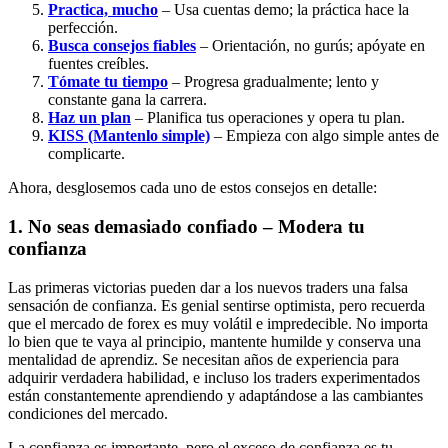
Practica, mucho
– Usa cuentas demo; la práctica hace la
perfección.
Busca consejos fiables
– Orientación, no gurús; apóyate en
fuentes creíbles.
Tómate tu tiempo
– Progresa gradualmente; lento y
constante gana la carrera.
Haz un plan
– Planifica tus operaciones y opera tu plan.
KISS (Mantenlo simple)
– Empieza con algo simple antes de
complicarte.
Ahora, desglosemos cada uno de estos consejos en detalle:
1. No seas demasiado confiado – Modera tu
confianza
Las primeras victorias pueden dar a los nuevos traders una falsa
sensación de confianza. Es genial sentirse optimista, pero recuerda
que el mercado de forex es muy volátil e impredecible. No importa
lo bien que te vaya al principio, mantente humilde y conserva una
mentalidad de aprendiz. Se necesitan años de experiencia para
adquirir verdadera habilidad, e incluso los traders experimentados
están constantemente aprendiendo y adaptándose a las cambiantes
condiciones del mercado.
La confianza es importante, pero el exceso de confianza es tu