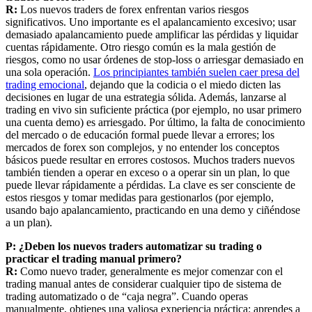
R:
Los nuevos traders de forex enfrentan varios riesgos
significativos. Uno importante es el apalancamiento excesivo; usar
demasiado apalancamiento puede amplificar las pérdidas y liquidar
cuentas rápidamente. Otro riesgo común es la mala gestión de
riesgos, como no usar órdenes de stop-loss o arriesgar demasiado en
una sola operación.
Los principiantes también suelen caer presa del
trading emocional
, dejando que la codicia o el miedo dicten las
decisiones en lugar de una estrategia sólida. Además, lanzarse al
trading en vivo sin suficiente práctica (por ejemplo, no usar primero
una cuenta demo) es arriesgado. Por último, la falta de conocimiento
del mercado o de educación formal puede llevar a errores; los
mercados de forex son complejos, y no entender los conceptos
básicos puede resultar en errores costosos. Muchos traders nuevos
también tienden a operar en exceso o a operar sin un plan, lo que
puede llevar rápidamente a pérdidas. La clave es ser consciente de
estos riesgos y tomar medidas para gestionarlos (por ejemplo,
usando bajo apalancamiento, practicando en una demo y ciñéndose
a un plan).
P: ¿Deben los nuevos traders automatizar su trading o
practicar el trading manual primero?
R:
Como nuevo trader, generalmente es mejor comenzar con el
trading manual antes de considerar cualquier tipo de sistema de
trading automatizado o de “caja negra”. Cuando operas
manualmente, obtienes una valiosa experiencia práctica: aprendes a