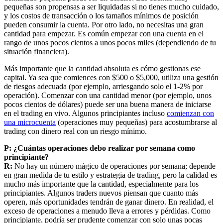
pequeñas son propensas a ser liquidadas si no tienes mucho cuidado,
y los costos de transacción o los tamaños mínimos de posición
pueden consumir la cuenta. Por otro lado, no necesitas una gran
cantidad para empezar. Es común empezar con una cuenta en el
rango de unos pocos cientos a unos pocos miles (dependiendo de tu
situación financiera).
Más importante que la cantidad absoluta es cómo gestionas ese
capital. Ya sea que comiences con $500 o $5,000, utiliza una gestión
de riesgos adecuada (por ejemplo, arriesgando solo el 1-2% por
operación). Comenzar con una cantidad menor (por ejemplo, unos
pocos cientos de dólares) puede ser una buena manera de iniciarse
en el trading en vivo. Algunos principiantes incluso
comienzan con
una microcuenta
(operaciones muy pequeñas) para acostumbrarse al
trading con dinero real con un riesgo mínimo.
P: ¿Cuántas operaciones debo realizar por semana como
principiante?
R:
No hay un número mágico de operaciones por semana; depende
en gran medida de tu estilo y estrategia de trading, pero la calidad es
mucho más importante que la cantidad, especialmente para los
principiantes. Algunos traders nuevos piensan que cuanto más
operen, más oportunidades tendrán de ganar dinero. En realidad, el
exceso de operaciones a menudo lleva a errores y pérdidas. Como
principiante, podría ser prudente comenzar con solo unas pocas