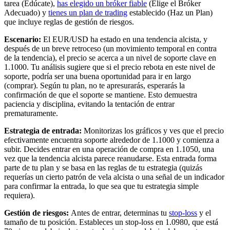
tarea (Edúcate),
has elegido un bróker fiable
(Elige el Bróker
Adecuado) y
tienes un plan de trading
establecido (Haz un Plan)
que incluye reglas de gestión de riesgos.
Escenario:
El EUR/USD ha estado en una tendencia alcista, y
después de un breve retroceso (un movimiento temporal en contra
de la tendencia), el precio se acerca a un nivel de soporte clave en
1.1000. Tu análisis sugiere que si el precio rebota en este nivel de
soporte, podría ser una buena oportunidad para ir en largo
(comprar). Según tu plan, no te apresurarás, esperarás la
confirmación de que el soporte se mantiene. Esto demuestra
paciencia y disciplina, evitando la tentación de entrar
prematuramente.
Estrategia de entrada:
Monitorizas los gráficos y ves que el precio
efectivamente encuentra soporte alrededor de 1.1000 y comienza a
subir. Decides entrar en una operación de compra en 1.1050, una
vez que la tendencia alcista parece reanudarse. Esta entrada forma
parte de tu plan y se basa en las reglas de tu estrategia (quizás
requerías un cierto patrón de vela alcista o una señal de un indicador
para confirmar la entrada, lo que sea que tu estrategia simple
requiera).
Gestión de riesgos:
Antes de entrar, determinas tu
stop-loss
y el
tamaño de tu posición. Estableces un stop-loss en 1.0980, que está