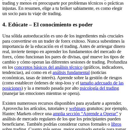
trading y menos en preocuparte por problemas técnicos o prácticas
injustas. En resumen, elige a tu bróker sabiamente, es como elegir
un socio para tu viaje de trading.
4. Edúcate – El conocimiento es poder
Una sólida autoeducación es uno de los ingredientes más cruciales
para convertirse en un trader de forex exitoso. Nunca subestimes la
importancia de la educación en el trading. Antes de arriesgar dinero
real, invierte tiempo en aprender los fundamentos del mercado de
forex, cómo funcionan los pares de divisas, qué mueve los tipos de
cambio y cómo operan las diferentes sesiones de trading. Profundiza
en los
conceptos básicos del análisis técnico
(gráficos, indicadores,
tendencias), así como en el
análisis fundamental
(noticias
económicas, tasas de interés). Aprende sobre la gestión de riesgos
(como establecer órdenes de stop-loss y el
tamaño adecuado de las
posiciones
) y la a menudo pasada por alto
psicología del trading
(manejar las emociones mientras se opera).
Existen numerosos recursos disponibles para ayudarte a aprender.
Aprovecha los artículos, tutoriales y
webinars
gratuitos; por ejemplo,
Hantec Markets ofrece una
amplia sección “Aprende a Operar”
y
análisis de mercado regulares de los que los principiantes pueden
beneficiarse. También podrías considerar cursos formales o
libros
sobre trading. Cuanto más sepas, mejor equipado estarás para tomar