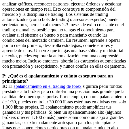
analizar gráficos, reconocer patrones, ejecutar órdenes y gestionar
operaciones en tiempo real. Esto construye tu comprensión del
mercado y la disciplina de trading. Los sistemas de trading
automatizados (como bots de trading o asesores expertos) pueden
ser tentadores, pero sin al menos 2-3 meses de éxito constante en el
trading manual, es posible que no tengas el conocimiento para
evaluar si el sistema es bueno o para manejarlo cuando las
condiciones del mercado cambien. En resumen, aprende a operar
por tu cuenta primero, desarrolla estrategias, comete errores y
aprende de ellos. Una vez que tengas una base sólida y un historial
de éxito, puedes explorar la automatización con una comprensión
mucho mejor. Incluso entonces, aborda las estrategias automatizadas
con precaución y escepticismo, y nunca confíes en ellas ciegamente.
P: ¿Qué es el apalancamiento y cuánto es seguro para un
principiante?
R:
El
apalancamiento en el trading de forex
significa pedir fondos
prestados a tu bróker para controlar una posición más grande que la
cantidad de dinero que aportas. Por ejemplo, con un apalancamiento
de 1:30, puedes controlar 30.000 libras esterlinas en divisas con solo
1.000 libras propias. El apalancamiento puede amplificar tus
ganancias y tus pérdidas. Si bien un apalancamiento alto (algunos
brókers ofrecen 1:100 o más) puede sonar como un atajo a grandes
ganancias, es extremadamente arriesgado para los principiantes.
Unas pocas operaciones perdedoras con un apalancamiento alto