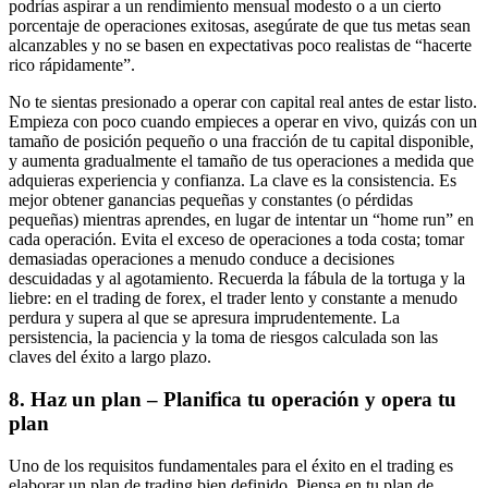
podrías aspirar a un rendimiento mensual modesto o a un cierto
porcentaje de operaciones exitosas, asegúrate de que tus metas sean
alcanzables y no se basen en expectativas poco realistas de “hacerte
rico rápidamente”.
No te sientas presionado a operar con capital real antes de estar listo.
Empieza con poco cuando empieces a operar en vivo, quizás con un
tamaño de posición pequeño o una fracción de tu capital disponible,
y aumenta gradualmente el tamaño de tus operaciones a medida que
adquieras experiencia y confianza. La clave es la consistencia. Es
mejor obtener ganancias pequeñas y constantes (o pérdidas
pequeñas) mientras aprendes, en lugar de intentar un “home run” en
cada operación. Evita el exceso de operaciones a toda costa; tomar
demasiadas operaciones a menudo conduce a decisiones
descuidadas y al agotamiento. Recuerda la fábula de la tortuga y la
liebre: en el trading de forex, el trader lento y constante a menudo
perdura y supera al que se apresura imprudentemente. La
persistencia, la paciencia y la toma de riesgos calculada son las
claves del éxito a largo plazo.
8. Haz un plan – Planifica tu operación y opera tu
plan
Uno de los requisitos fundamentales para el éxito en el trading es
elaborar un plan de trading bien definido. Piensa en tu plan de