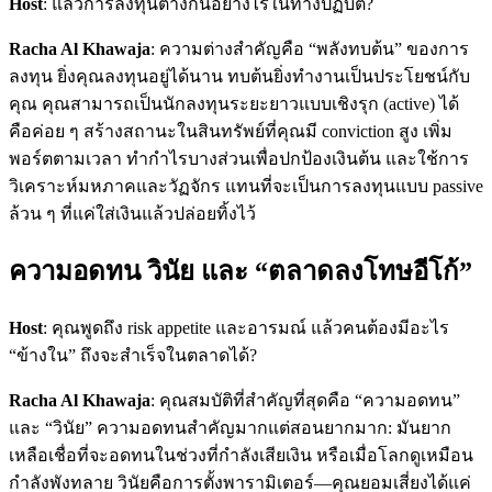
Host
: แล้วการลงทุนต่างกันอย่างไรในทางปฏิบัติ?
Racha Al Khawaja
: ความต่างสำคัญคือ “พลังทบต้น” ของการ
ลงทุน ยิ่งคุณลงทุนอยู่ได้นาน ทบต้นยิ่งทำงานเป็นประโยชน์กับ
คุณ คุณสามารถเป็นนักลงทุนระยะยาวแบบเชิงรุก (active) ได้
คือค่อย ๆ สร้างสถานะในสินทรัพย์ที่คุณมี conviction สูง เพิ่ม
พอร์ตตามเวลา ทำกำไรบางส่วนเพื่อปกป้องเงินต้น และใช้การ
วิเคราะห์มหภาคและวัฏจักร แทนที่จะเป็นการลงทุนแบบ passive
ล้วน ๆ ที่แค่ใส่เงินแล้วปล่อยทิ้งไว้
ความอดทน วินัย และ “ตลาดลงโทษอีโก้”
Host
: คุณพูดถึง risk appetite และอารมณ์ แล้วคนต้องมีอะไร
“ข้างใน” ถึงจะสำเร็จในตลาดได้?
Racha Al Khawaja
: คุณสมบัติที่สำคัญที่สุดคือ “ความอดทน”
และ “วินัย” ความอดทนสำคัญมากแต่สอนยากมาก: มันยาก
เหลือเชื่อที่จะอดทนในช่วงที่กำลังเสียเงิน หรือเมื่อโลกดูเหมือน
กำลังพังทลาย วินัยคือการตั้งพารามิเตอร์—คุณยอมเสี่ยงได้แค่