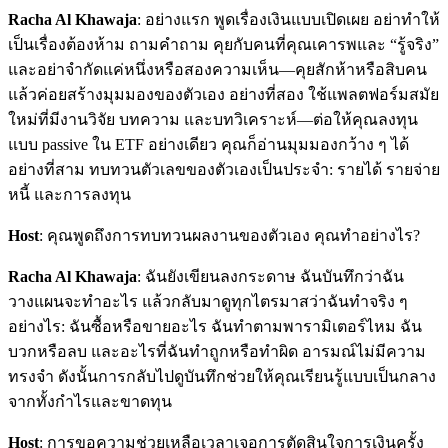
Racha Al Khawaja
: อย่างแรก พูดเรื่องเงินแบบเปิดเผย อย่าทำให้
เป็นเรื่องต้องห้าม ถามคำถาม คุยกับคนที่คุณเคารพและ “รู้จริง”
และอย่าจำกัดแค่หนึ่งหรือสองความเห็น—คุยสักห้าหรือสิบคน
แล้วค่อยสร้างมุมมองของตัวเอง อย่างที่สอง ใช้แพลตฟอร์มสมัย
ใหม่ที่มีงานวิจัย บทความ และบทวิเคราะห์—ต่อให้คุณลงทุน
แบบ passive ใน ETF อย่างเดียว คุณก็อ่านมุมมองกว้าง ๆ ได้
อย่างที่สาม ทบทวนตัวเลขของตัวเองเป็นประจำ: รายได้ รายจ่าย
หนี้ และการลงทุน
Host
: คุณพูดถึงการทบทวนผลงานของตัวเอง คุณทำอย่างไร?
Racha Al Khawaja
: ฉันยังเขียนลงกระดาษ ฉันบันทึกว่าฉัน
วางแผนจะทำอะไร แล้วกลับมาดูทุกไตรมาสว่าฉันทำจริง ๆ
อย่างไร: ฉันซื้อหรือขายอะไร ฉันทำตามพารามิเตอร์ไหม ฉัน
บวกหรือลบ และอะไรที่ฉันทำถูกหรือทำผิด อารมณ์ไม่มีความ
ทรงจำ ดังนั้นการกลับไปดูบันทึกช่วยให้คุณเรียนรู้แบบเป็นกลาง
จากทั้งกำไรและขาดทุน
Host
: การขอความช่วยเหลือเวลาเจอการตัดสินใจการเงินครั้ง