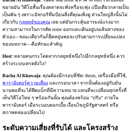
ขยายมัน วิดีโอสั้นเรื่องตลาดจะพังหรือจะพุ่ง แป๊บเดียวกลายเป็น
เป็นพัน ๆ เพราะอัลกอริทึมป้อนสิ่งที่คุณเพิ่งดู ส่วนใหญ่สิ่งนั้นไม่
เกี่ยวกับ
กลยุทธ์ของคุณ
เลย แต่มันกระตุ้นอารมณ์แรงมาก
ความสามารถในการตัด noise ออกและเดินอยู่บนเส้นทางของ
ตัวเอง—ขณะเดียวกันก็ยืดหยุ่นพอจะปรับตามการเปลี่ยนแปลง
ของมหภาค—คือทักษะสำคัญ
Host
: หลายคนกระโดดจากกลยุทธ์หนึ่งไปอีกกลยุทธ์หนึ่ง ควร
สร้างระบบเทรดยังไง?
Racha Al Khawaja
: คุณต้องมีกรอบที่ชัด: thesis, เครื่องมือที่ใช้,
พารามิเตอร์ความเสี่ยง
และกรอบเวลา จากนั้นต้องอยู่กับมัน
นานพอที่จะได้ฟีดแบ็กที่มีความหมาย แทนที่จะเปลี่ยนทุกครั้งที่
เห็นวิดีโอใหม่ ๆ พร้อมกันนั้น คุณต้องพร้อม “ปรับ” ภายใน
พารามิเตอร์ เมื่อระบอบดอกเบี้ย เงื่อนไขภูมิรัฐศาสตร์ หรือ
สภาพคล่องเปลี่ยนไป
ระดับความเสี่ยงที่รับได้ และโครงสร้าง