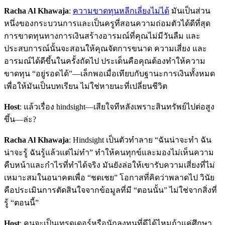
Racha Al Khawaja
:
ความขาดทุนหลีกเลี่ยงไม่ได้
มันเป็นส่วน
หนึ่งของกระบวนการและเป็นครูที่สอนความถ่อมตัวได้ดีที่สุด
การขาดทุนทางการเงินสร้างอารมณ์ที่คุณไม่มีวันลืม และ
ประสบการณ์นั้นจะสอนให้คุณจัดการขนาด ความเสี่ยง และ
อารมณ์ได้ดีขึ้นในครั้งถัดไป ประเด็นคือคุณต้องทำให้ความ
ขาดทุน “อยู่รอดได้”—เล็กพอเมื่อเทียบกับฐานะการเงินทั้งหมด
เพื่อให้มันเป็นบทเรียน ไม่ใช่หายนะที่เปลี่ยนชีวิต
Host
: แล้วเรื่อง hindsight—เสียใจทีหลังเพราะสินทรัพย์ไปต่อสูง
ขึ้น—ล่ะ?
Racha Al Khawaja
: Hindsight เป็นตัวทำลาย “ฉันน่าจะทำ ฉัน
น่าจะรู้ ฉันรู้แล้วแต่ไม่ทำ” ทำให้คนทุกข์และมองไม่เห็นความ
คืบหน้าและกำไรที่ทำได้จริง มันยังล่อให้เขารับความเสี่ยงที่ไม่
เหมาะสมในอนาคตเพื่อ “ชดเชย” โอกาสที่คิดว่าพลาดไป วินัย
คือประเมินการตัดสินใจจากข้อมูลที่มี “ตอนนั้น” ไม่ใช่จากสิ่งที่
รู้ “ตอนนี้”
Host
: คนจะเป็นเทรดเดอร์หรือนักลงทุนที่ดีได้ไหมถ้าแค่ศึกษา