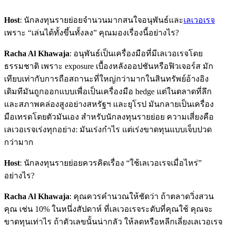
Host
: นักลงทุนรายย่อยจำนวนมากสนใจอนุพันธ์และ
เลเวอเรจ
เพราะ “เล่นได้ทั้งขึ้นทั้งลง” คุณมองเรื่องนี้อย่างไร?
Racha Al Khawaja
: อนุพันธ์เป็นเครื่องมือที่มีเลเวอเรจโดย
ธรรมชาติ เพราะ exposure เบื้องหลังออปชันหรือฟิวเจอร์ส มัก
เทียบเท่ากับการถือสถานะที่ใหญ่กว่ามากในสินทรัพย์อ้างอิง
เดิมทีมันถูกออกแบบเพื่อเป็นเครื่องมือ hedge แต่ในตลาดที่ลึก
และสภาพคล่องสูงอย่างสหรัฐฯ และยุโรป มันกลายเป็นเครื่อง
มือเทรดโดยตัวมันเอง สำหรับนักลงทุนรายย่อย ความเสี่ยงคือ
เลเวอเรจเร่งทุกอย่าง: มันเร่งกำไร แต่เร่งขาดทุนแบบเจ็บปวด
กว่ามาก
Host
: นักลงทุนรายย่อยควรคิดเรื่อง “ใช้เลเวอเรจเมื่อไหร่”
อย่างไร?
Racha Al Khawaja
: คุณควรคำนวณให้ชัดว่า ถ้าตลาดวิ่งสวน
คุณ เช่น 10% ในหนึ่งสัปดาห์ ที่เลเวอเรจระดับที่คุณใช้ คุณจะ
ขาดทุนเท่าไร ถ้าตัวเลขนั้นน่ากลัว ให้ลดหรือหลีกเลี่ยงเลเวอเรจ