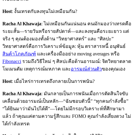
Host
: งั้นเทรดกับลงทุนไม่เหมือนกัน?
Racha Al Khawaja
: ไม่เหมือนกันแน่นอน คนมักมองว่าเทรดคือ
ระยะสั้น—รายวันหรือรายสัปดาห์—และลงทุนคือระยะยาว แต่
จริง ๆ คุณต้องมองทั้งด้าน “วิทยาศาสตร์” และ “ศิลปะ”
วิทยาศาสตร์คือการวิเคราะห์ข้อมูล: หุ้น ตราสารหนี้ อนุพันธ์
สินค้าโภคภัณฑ์
และเครื่องมืออย่าง moving averages หรือ
Fibonacci
รวมถึงวิธีใหม่ ๆ ศิลปะคือด้านอารมณ์: จิตวิทยาตลาด
โมเมนตัม เหตุการณ์มหภาค และ
อารมณ์ส่วนตัว
ของคุณเอง
Host
: เมื่อไหร่การเทรดถึงกลายเป็นการพนัน?
Racha Al Khawaja
: มันกลายเป็นการพนันเมื่อการตัดสินใจขับ
เคลื่อนด้วยอารมณ์เป็นหลัก—“ฉันชอบตัวนี้” “ทุกคนกำลังซื้อ”
“ได้ยินมาว่ามันไปได้ดี”—โดยไม่มีกรอบวิเคราะห์ที่ศึกษามา
แล้ว ถ้าคุณแค่ตามความรู้สึกและ FOMO คุณกำลังเสี่ยงดวง ไม่
ได้กำลังเทรด