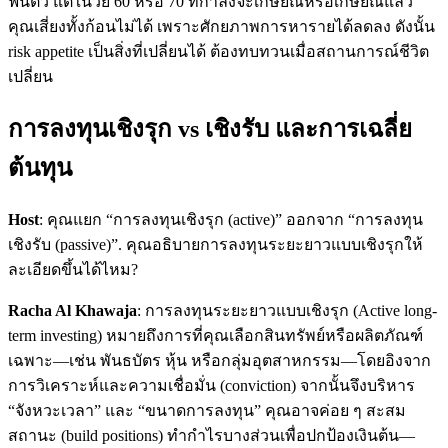
ฟื้นตัว แต่ในวัย 60 หรือ 70 ที่กำลังจะเกษียณหรือเกษียณแล้ว
คุณเสี่ยงทั้งก้อนไม่ได้ เพราะศักยภาพการหารายได้ลดลง ดังนั้น
risk appetite เป็นสิ่งที่เปลี่ยนได้ ต้องทบทวนเมื่อสถานการณ์ชีวิต
เปลี่ยน
การลงทุนเชิงรุก vs เชิงรับ และการเฉลี่ย
ต้นทุน
Host
: คุณแยก “การลงทุนเชิงรุก (active)” ออกจาก “การลงทุน
เชิงรับ (passive)”. คุณอธิบายการลงทุนระยะยาวแบบเชิงรุกให้
ละเอียดขึ้นได้ไหม?
Racha Al Khawaja
: การลงทุนระยะยาวแบบเชิงรุก (Active long-
term investing) หมายถึงการที่คุณเลือกสินทรัพย์หรือผลิตภัณฑ์
เฉพาะ—เช่น พันธบัตร หุ้น หรือกลุ่มอุตสาหกรรม—โดยอิงจาก
การวิเคราะห์และความเชื่อมั่น (conviction) จากนั้นจึงบริหาร
“จังหวะเวลา” และ “ขนาดการลงทุน” คุณอาจค่อย ๆ สะสม
สถานะ (build positions) ทำกำไรบางส่วนเพื่อปกป้องเงินต้น—