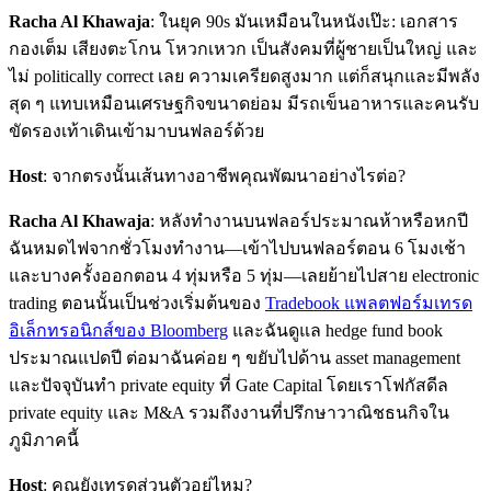
Racha Al Khawaja
: ในยุค 90s มันเหมือนในหนังเป๊ะ: เอกสาร
กองเต็ม เสียงตะโกน โหวกเหวก เป็นสังคมที่ผู้ชายเป็นใหญ่ และ
ไม่ politically correct เลย ความเครียดสูงมาก แต่ก็สนุกและมีพลัง
สุด ๆ แทบเหมือนเศรษฐกิจขนาดย่อม มีรถเข็นอาหารและคนรับ
ขัดรองเท้าเดินเข้ามาบนฟลอร์ด้วย
Host
: จากตรงนั้นเส้นทางอาชีพคุณพัฒนาอย่างไรต่อ?
Racha Al Khawaja
: หลังทำงานบนฟลอร์ประมาณห้าหรือหกปี
ฉันหมดไฟจากชั่วโมงทำงาน—เข้าไปบนฟลอร์ตอน 6 โมงเช้า
และบางครั้งออกตอน 4 ทุ่มหรือ 5 ทุ่ม—เลยย้ายไปสาย electronic
trading ตอนนั้นเป็นช่วงเริ่มต้นของ
Tradebook แพลตฟอร์มเทรด
อิเล็กทรอนิกส์ของ Bloomberg
และฉันดูแล hedge fund book
ประมาณแปดปี ต่อมาฉันค่อย ๆ ขยับไปด้าน asset management
และปัจจุบันทำ private equity ที่ Gate Capital โดยเราโฟกัสดีล
private equity และ M&A รวมถึงงานที่ปรึกษาวาณิชธนกิจใน
ภูมิภาคนี้
Host
: คุณยังเทรดส่วนตัวอยู่ไหม?