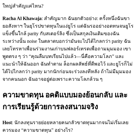
ใหญ่สำคัญแค่ไหน?
Racha Al Khawaja
: สำคัญมาก ฉันยกตัวอย่าง: ครั้งหนึ่งฉันขา
ยอสังหาฯ ในยุโรปขาดทุนในแง่ยูโร แต่ฉันรออย่างอดทนจนยูโร
แข็งขึ้นใกล้ parity กับสเตอร์ลิง ซึ่งเป็นสกุลเงินเดิมของฉัน
ระหว่างนั้น noise ในตลาดบอกว่ามันจะไปได้ไกลกว่า parity ฉัน
เลยโทรหาเพื่อนร่วมงานเก่าบนฟลอร์เทรดเพื่อถามมุมมอง เขา
พูดตรง ๆ ว่า “คุณลืมบทเรียนไปแล้ว—นี่คือความโลภ” และ
แนะนำให้ฉันออก ฉันทำตาม ล็อกผลลัพธ์ที่ดีพอไว้ และยูโรก็ไม่
ได้ไปไกลกว่า parity มากนักก่อนจะร่วงลงทีหลัง ถ้าไม่มีมุมมอง
จากคนนอก ฉันอาจอยู่ต่อเพราะความโลภล้วน ๆ
ความขาดทุน อคติแบบมองย้อนกลับ และ
การเรียนรู้ด้วยการลงสนามจริง
Host
: นักลงทุนรายย่อยหลายคนกลัวขาดทุนมากจนไม่เริ่มเลย
ควรมอง “ความขาดทุน” อย่างไร?