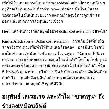
เพื่อให้ในสถานการณ์แบบ “Armageddon” อย่างน้อยคุณกลับมา
อยู่ที่จุดเริ่มต้นและไม่ต่ำกว่ามาก—แล้วค่อยเพิ่มใหม่ในรอบ
วัฏจักรถัดไป มันเป็นระยะยาว แต่คุณกำลังบริหารจุดเข้า จุด
ออก และขนาดการลงทุนอย่างเชิงรุก
Host
: แล้วมันต่างจากกลยุทธ์อย่าง dollar-cost averaging อย่างไร?
Racha Al Khawaja
: Dollar-cost averaging—การเติมเงินเพิ่มเมื่อ
ราคาวิ่งสวนคุณ เพื่อทำให้ต้นทุนเฉลี่ยลดลง—อาจมีประโยชน์
แต่ในเชิงแนวคิดมันต่างกัน บ่อยครั้งคนพูดว่า “ฉันบวก 10% จะ
ถอนออก 5% แล้วค่อยเอาไปลงทุนใหม่ทีหลัง” โดยไม่มีหลักฐาน
หรือเหตุผลที่ชัดเจน ถ้าการตัดสินใจเหล่านั้นไม่ได้ยึดกับตัวชี้วัด
ที่กำหนดไว้ล่วงหน้า—เป้ากำไร ขีดจำกัดความเสี่ยง เงินต้นเทียบ
กับกำไร—คุณกำลังตัดสินใจด้วยอารมณ์และแบบตามใจ
มากกว่าทำตามกลยุทธ์เชิงรุกที่มีวินัย
อนุพันธ์ เลเวอเรจ และทำไม “ขาดทุน” ถึง
ร่วงลงเหมือนลิฟต์