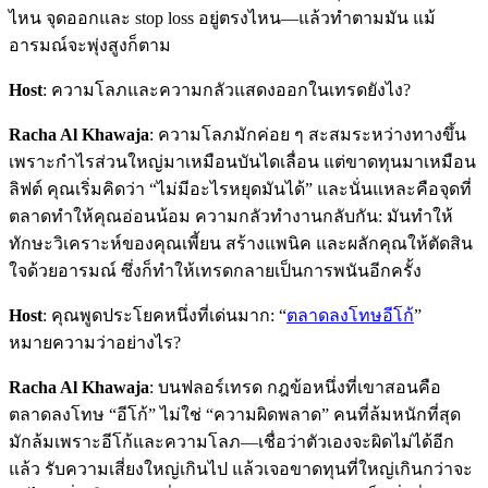
ไหน จุดออกและ stop loss อยู่ตรงไหน—แล้วทำตามมัน แม้
อารมณ์จะพุ่งสูงก็ตาม
Host
: ความโลภและความกลัวแสดงออกในเทรดยังไง?
Racha Al Khawaja
: ความโลภมักค่อย ๆ สะสมระหว่างทางขึ้น
เพราะกำไรส่วนใหญ่มาเหมือนบันไดเลื่อน แต่ขาดทุนมาเหมือน
ลิฟต์ คุณเริ่มคิดว่า “ไม่มีอะไรหยุดมันได้” และนั่นแหละคือจุดที่
ตลาดทำให้คุณอ่อนน้อม ความกลัวทำงานกลับกัน: มันทำให้
ทักษะวิเคราะห์ของคุณเพี้ยน สร้างแพนิค และผลักคุณให้ตัดสิน
ใจด้วยอารมณ์ ซึ่งก็ทำให้เทรดกลายเป็นการพนันอีกครั้ง
Host
: คุณพูดประโยคหนึ่งที่เด่นมาก: “
ตลาดลงโทษอีโก้
”
หมายความว่าอย่างไร?
Racha Al Khawaja
: บนฟลอร์เทรด กฎข้อหนึ่งที่เขาสอนคือ
ตลาดลงโทษ “อีโก้” ไม่ใช่ “ความผิดพลาด” คนที่ล้มหนักที่สุด
มักล้มเพราะอีโก้และความโลภ—เชื่อว่าตัวเองจะผิดไม่ได้อีก
แล้ว รับความเสี่ยงใหญ่เกินไป แล้วเจอขาดทุนที่ใหญ่เกินกว่าจะ