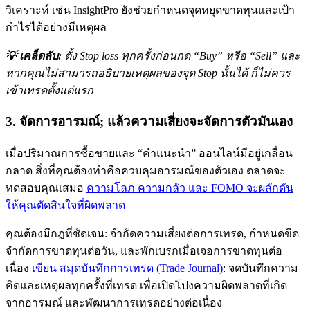
วิเคราะห์ เช่น InsightPro ยังช่วยกำหนดจุดหยุดขาดทุนและเป้า
กำไรได้อย่างมีเหตุผล
💡 เคล็ดลับ:
ตั้ง Stop loss ทุกครั้งก่อนกด “Buy” หรือ “Sell” และ
หากคุณไม่สามารถอธิบายเหตุผลของจุด Stop นั้นได้ ก็ไม่ควร
เข้าเทรดตั้งแต่แรก
3. จัดการอารมณ์; แล้วความเสี่ยงจะจัดการตัวมันเอง
เมื่อปริมาณการซื้อขายและ “คำแนะนำ” ออนไลน์มีอยู่เกลื่อน
กลาด สิ่งที่คุณต้องทำคือควบคุมอารมณ์ของตัวเอง ตลาดจะ
ทดสอบคุณเสมอ
ความโลภ ความกลัว และ FOMO จะผลักดัน
ให้คุณตัดสินใจที่ผิดพลาด
คุณต้องมีกฎที่ชัดเจน: จำกัดความเสี่ยงต่อการเทรด, กำหนดขีด
จำกัดการขาดทุนต่อวัน, และพักเบรกเมื่อเจอการขาดทุนต่อ
เนื่อง
เขียน สมุดบันทึกการเทรด (Trade Journal)
: จดบันทึกความ
คิดและเหตุผลทุกครั้งที่เทรด เพื่อเปิดโปงความผิดพลาดที่เกิด
จากอารมณ์ และพัฒนาการเทรดอย่างต่อเนื่อง