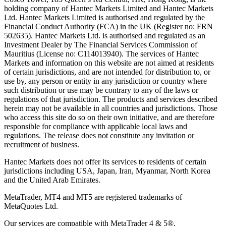
holding company of Hantec Markets Limited and Hantec Markets
Ltd. Hantec Markets Limited is authorised and regulated by the
Financial Conduct Authority (FCA) in the UK (Register no: FRN
502635). Hantec Markets Ltd. is authorised and regulated as an
Investment Dealer by The Financial Services Commission of
Mauritius (License no: C114013940). The services of Hantec
Markets and information on this website are not aimed at residents
of certain jurisdictions, and are not intended for distribution to, or
use by, any person or entity in any jurisdiction or country where
such distribution or use may be contrary to any of the laws or
regulations of that jurisdiction. The products and services described
herein may not be available in all countries and jurisdictions. Those
who access this site do so on their own initiative, and are therefore
responsible for compliance with applicable local laws and
regulations. The release does not constitute any invitation or
recruitment of business.
Hantec Markets does not offer its services to residents of certain
jurisdictions including USA, Japan, Iran, Myanmar, North Korea
and the United Arab Emirates.
MetaTrader, MT4 and MT5 are registered trademarks of
MetaQuotes Ltd.
Our services are compatible with MetaTrader 4 & 5®.