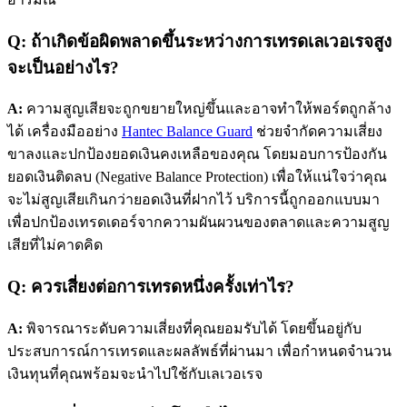
Q: ถ้าเกิดข้อผิดพลาดขึ้นระหว่างการเทรดเลเวอเรจสูง
จะเป็นอย่างไร?
A:
ความสูญเสียจะถูกขยายใหญ่ขึ้นและอาจทำให้พอร์ตถูกล้าง
ได้ เครื่องมืออย่าง
Hantec Balance Guard
ช่วยจำกัดความเสี่ยง
ขาลงและปกป้องยอดเงินคงเหลือของคุณ โดยมอบการป้องกัน
ยอดเงินติดลบ (Negative Balance Protection) เพื่อให้แน่ใจว่าคุณ
จะไม่สูญเสียเกินกว่ายอดเงินที่ฝากไว้ บริการนี้ถูกออกแบบมา
เพื่อปกป้องเทรดเดอร์จากความผันผวนของตลาดและความสูญ
เสียที่ไม่คาดคิด
Q: ควรเสี่ยงต่อการเทรดหนึ่งครั้งเท่าไร?
A:
พิจารณาระดับความเสี่ยงที่คุณยอมรับได้ โดยขึ้นอยู่กับ
ประสบการณ์การเทรดและผลลัพธ์ที่ผ่านมา เพื่อกำหนดจำนวน
เงินทุนที่คุณพร้อมจะนำไปใช้กับเลเวอเรจ