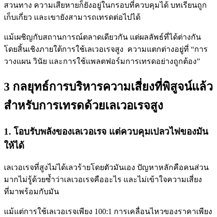
สวนทาง ความเสียหายก็ยังอยู่ในกรอบที่ควบคุมได้ บทเรียนถูก
เก็บเกี่ยว และเขายังสามารถเทรดต่อไปได้
แม้เผชิญกับสถานการณ์ตลาดเดียวกัน แต่ผลลัพธ์ที่ได้ต่างกัน
โดยสิ้นเชิงภายใต้การใช้เลเวอเรจสูง ความแตกต่างอยู่ที่ “การ
วางแผน วินัย และการใช้แพลตฟอร์มการเทรดอย่างถูกต้อง”
3 กลยุทธ์การบริหารความเสี่ยงที่พิสูจน์แล้ว
สำหรับการเทรดด้วยเลเวอเรจสูง
1. โอบรับพลังของเลเวอเรจ แต่ควบคุมเปลวไฟของมัน
ให้ได้
เลเวอเรจที่สูงไม่ได้เลวร้ายโดยตัวมันเอง ปัญหาหลักคือคนส่วน
มากไม่รู้ด้วยซ้ำว่าเลเวอเรจคืออะไร และไม่เข้าใจความเสี่ยง
ที่มาพร้อมกับมัน
แม้แต่การใช้เลเวอเรจเพียง 100:1 การเคลื่อนไหวของราคาเพียง