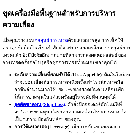
ชุดเครื่องมือพื้นฐานสำหรับการบริหาร
ความเสี่ยง
เมื่อคุณวางแผน
กลยุทธ์การเทรด
ด้วยเลเวอเรจสูง การเช็คให้
ครบทุกข้อถือเป็นเรื่องสำคัญยิ่ง เพราะนอกเหนือจากกลยุทธ์การ
เทรดแล้ว ยังมีปัจจัยอีกมากมายที่สามารถส่งผลต่อผลลัพธ์ของ
การเทรดครั้งต่อไป (หรือชุดการเทรดทั้งหมด) ของคุณได้
ระดับความเสี่ยงที่ยอมรับได้ (Risk Appetite)
: ตัดสินใจก่อน
ว่าจะยอมเสี่ยงต่อการเทรดหนึ่งครั้งเท่าไร (นักเทรดมือ
อาชีพจำนวนมากใช้ 1%–2% ของยอดเงินคงเหลือ) เพื่อ
ให้การขาดทุนในแต่ละครั้งอยู่ในระดับที่ควบคุมได้
จุดตัดขาดทุน (Stop Loss)
: คำสั่งปิดออเดอร์อัตโนมัติที่
จำกัดการขาดทุนเมื่อราคาตลาดเคลื่อนไหวสวนทาง ถือ
เป็น “เกราะป้องกันหลัก” ของคุณ
การใช้เลเวอเรจ (Leverage)
: เลือกระดับเลเวอเรจอย่าง