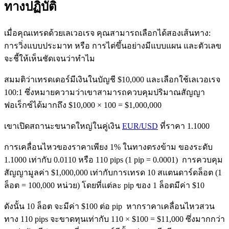
ทางปฏิบัติ
เมื่อคุณเทรดด้วยเลเวอเรจ คุณสามารถเลือกได้สองเส้นทาง:
การวิ่งแบบประมาท หรือ การไต่ขึ้นอย่างมีแบบแผน และตัวเลข
จะชี้ให้เห็นชัดเจนว่าทำไม
สมมติว่าเทรดเดอร์มีเงินในบัญชี $10,000 และเลือกใช้เลเวอเรจ
100:1 ซึ่งหมายความว่าเขาสามารถควบคุมปริมาณสัญญา
ฟอเร็กซ์ได้มากถึง $10,000 × 100 = $1,000,000
เขาเปิดสถานะขนาดใหญ่ในคู่เงิน
EUR/USD
ที่ราคา 1.1000
การเคลื่อนไหวของราคาเพียง 1% ในทางตรงข้าม ของระดับ
1.1000 เท่ากับ 0.0110 หรือ 110 pips (1 pip = 0.0001) การควบคุม
สัญญามูลค่า $1,000,000 เท่ากับการเทรด 10 สแตนดาร์ดล็อต (1
ล็อต = 100,000 หน่วย) โดยที่แต่ละ pip ของ 1 ล็อตมีค่า $10
ดังนั้น 10 ล็อต จะมีค่า $100 ต่อ pip หากราคาเคลื่อนไหวสวน
ทาง 110 pips จะขาดทุนเท่ากับ 110 × $100 = $11,000 ซึ่งมากกว่า