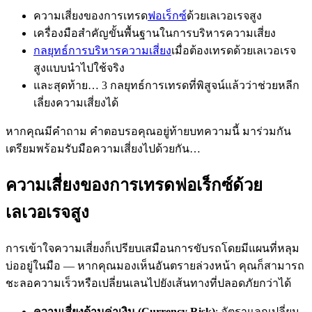
ความเสี่ยงของการเทรด
ฟอเร็กซ์
ด้วยเลเวอเรจสูง
เครื่องมือสำคัญขั้นพื้นฐานในการบริหารความเสี่ยง
กลยุทธ์การบริหารความเสี่ยง
เมื่อต้องเทรดด้วยเลเวอเรจ
สูงแบบนำไปใช้จริง
และสุดท้าย… 3 กลยุทธ์การเทรดที่พิสูจน์แล้วว่าช่วยหลีก
เลี่ยงความเสี่ยงได้
หากคุณมีคำถาม คำตอบรอคุณอยู่ท้ายบทความนี้ มาร่วมกัน
เตรียมพร้อมรับมือความเสี่ยงไปด้วยกัน…
ความเสี่ยงของการเทรดฟอเร็กซ์ด้วย
เลเวอเรจสูง
การเข้าใจความเสี่ยงก็เปรียบเสมือนการขับรถโดยมีแผนที่หลุม
บ่ออยู่ในมือ — หากคุณมองเห็นอันตรายล่วงหน้า คุณก็สามารถ
ชะลอความเร็วหรือเปลี่ยนเลนไปยังเส้นทางที่ปลอดภัยกว่าได้
ความเสี่ยงด้านค่าเงิน (Currency Risk)
: อัตราแลกเปลี่ยน