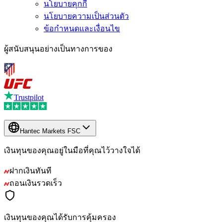
นโยบายคุกกี้
นโยบายความเป็นส่วนตัว
ข้อกำหนดและเงื่อนไข
ผู้สนับสนุนอย่างเป็นทางการของ
Trustpilot
Hantec Markets FSC
เงินทุนของคุณอยู่ในมือที่คุณไว้วางใจได้
ฝากเงินทันที
ถอนเงินรวดเร็ว
เงินทุนของคุณได้รับการคุ้มครอง