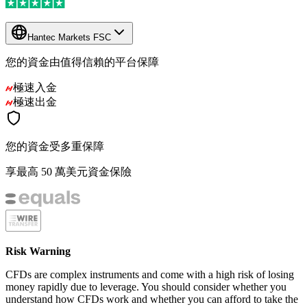
Hantec Markets FSC
您的資金由值得信賴的平台保障
極速入金
極速出金
您的資金受多重保障
享最高 50 萬美元資金保險
Risk Warning
CFDs are complex instruments and come with a high risk of losing
money rapidly due to leverage. You should consider whether you
understand how CFDs work and whether you can afford to take the