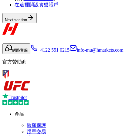
在這裡開設實盤賬戶
Next section
+4122 551 0215
info-mu@hmarkets.com
網路客服
官方贊助商
Trustpilot
產品
餘額保護
跟單交易