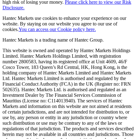
high risk of losing your money.
Please click here to view our Risk
Disclosure.
Hantec Markets use cookies to enhance your experience on our
website. By staying on our website you agree to our use of
cookies.
You can access our Cookie policy here.
Hantec Markets is a trading name of Hantec Group.
This website is owned and operated by Hantec Markets Holdings
Limited. Hantec Markets Holdings Limited, w
ith registration
number 2800583, having its registered office at Unit 4609, 46/F
Cosco Tower, 183 Queen’s Rd Central, HK, Hong Kong,
is the
holding company of Hantec Markets Limited and Hantec Markets
Ltd. Hantec Markets Limited is authorised and regulated by the
Financial Conduct Authority (FCA) in the UK (Register no: FRN
502635). Hantec Markets Ltd. is authorised and regulated as an
Investment Dealer by The Financial Services Commission of
Mauritius (License no: C114013940). The services of Hantec
Markets and information on this website are not aimed at residents
of certain jurisdictions, and are not intended for distribution to, or
use by, any person or entity in any jurisdiction or country where
such distribution or use may be contrary to any of the laws or
regulations of that jurisdiction. The products and services described
herein may not be available in all countries and jurisdictions. Those