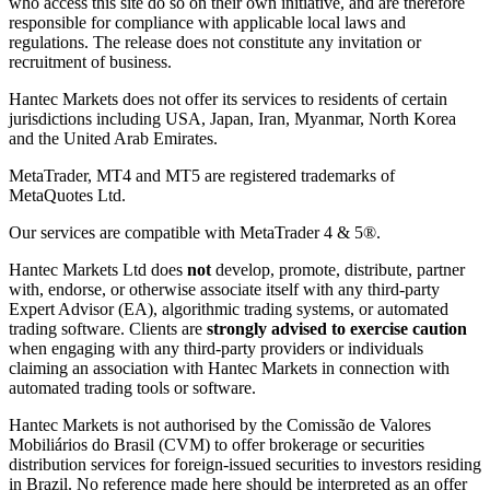
who access this site do so on their own initiative, and are therefore
responsible for compliance with applicable local laws and
regulations. The release does not constitute any invitation or
recruitment of business.
Hantec Markets does not offer its services to residents of certain
jurisdictions including USA, Japan, Iran, Myanmar, North Korea
and the United Arab Emirates.
MetaTrader, MT4 and MT5 are registered trademarks of
MetaQuotes Ltd.
Our services are compatible with MetaTrader 4 & 5®.
Hantec Markets Ltd does
not
develop, promote, distribute, partner
with, endorse, or otherwise associate itself with any third-party
Expert Advisor (EA), algorithmic trading systems, or automated
trading software. Clients are
strongly advised to exercise caution
when engaging with any third-party providers or individuals
claiming an association with Hantec Markets in connection with
automated trading tools or software.
Hantec Markets is not authorised by the Comissão de Valores
Mobiliários do Brasil (CVM) to offer brokerage or securities
distribution services for foreign-issued securities to investors residing
in Brazil. No reference made here should be interpreted as an offer